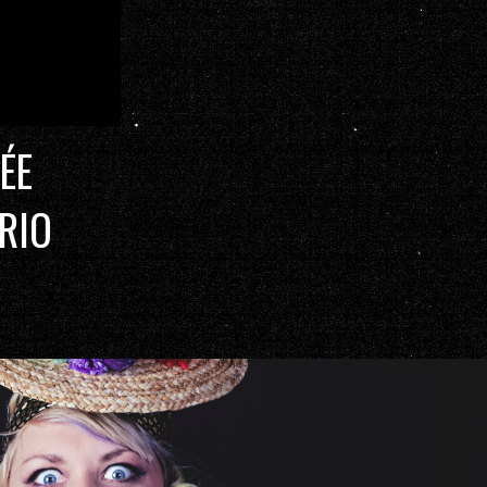
ÉE
RIO