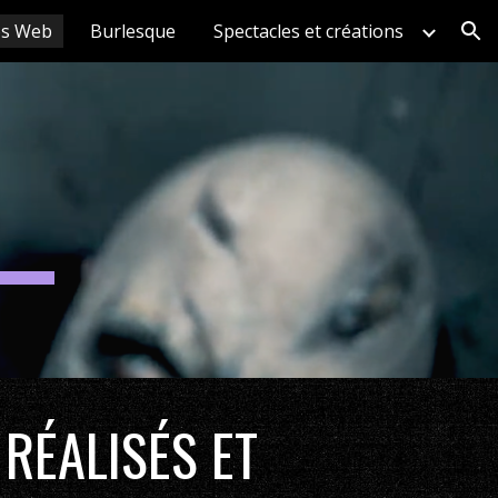
os Web
Burlesque
Spectacles et créations
ion
 RÉALISÉS ET